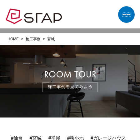
HOME
施工事例
宮城
#仙台
#宮城
#平屋
#狭小地
#ガレージハウス