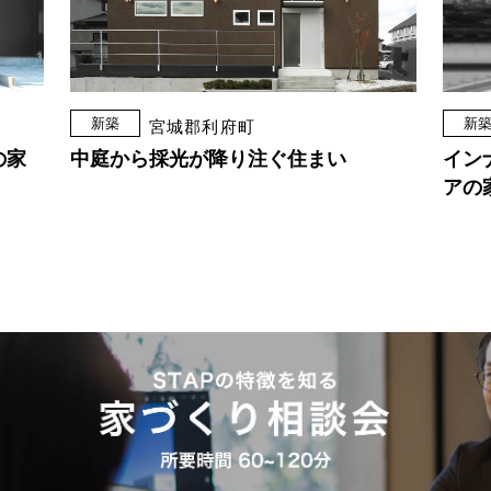
新築
新
宮城郡利府町
の家
中庭から採光が降り注ぐ住まい
イン
アの