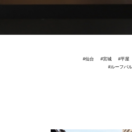
#仙台
#宮城
#平屋
#ルーフバ