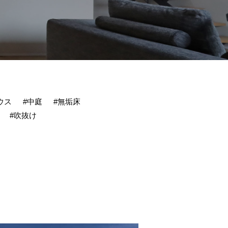
ウス
#中庭
#無垢床
#吹抜け