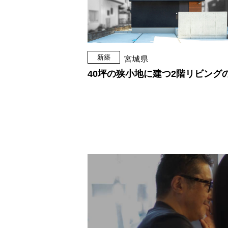
新築
宮城県
40坪の狭小地に建つ2階リビング